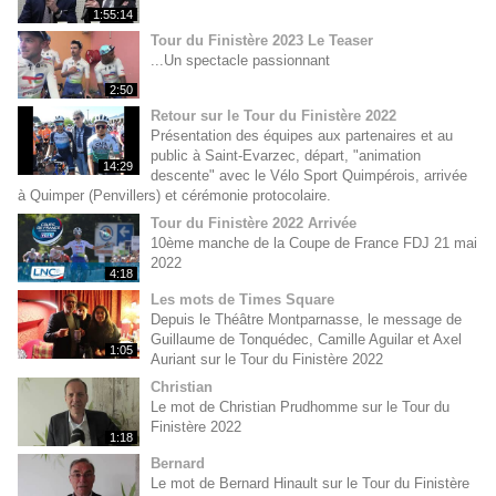
1:55:14
Tour du Finistère 2023 Le Teaser
...Un spectacle passionnant
2:50
Retour sur le Tour du Finistère 2022
Présentation des équipes aux partenaires et au
public à Saint-Evarzec, départ, "animation
14:29
descente" avec le Vélo Sport Quimpérois, arrivée
à Quimper (Penvillers) et cérémonie protocolaire.
Tour du Finistère 2022 Arrivée
10ème manche de la Coupe de France FDJ 21 mai
2022
4:18
Les mots de Times Square
Depuis le Théâtre Montparnasse, le message de
Guillaume de Tonquédec, Camille Aguilar et Axel
1:05
Auriant sur le Tour du Finistère 2022
Christian
Le mot de Christian Prudhomme sur le Tour du
Finistère 2022
1:18
Bernard
Le mot de Bernard Hinault sur le Tour du Finistère