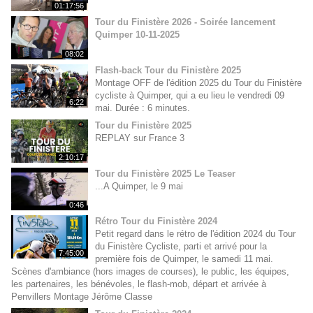
01:17:56
Tour du Finistère 2026 - Soirée lancement
Quimper 10-11-2025
08:02
Flash-back Tour du Finistère 2025
Montage OFF de l'édition 2025 du Tour du Finistère
cycliste à Quimper, qui a eu lieu le vendredi 09
6:22
mai. Durée : 6 minutes.
Tour du Finistère 2025
REPLAY sur France 3
2:10:17
Tour du Finistère 2025 Le Teaser
...A Quimper, le 9 mai
0:46
Rétro Tour du Finistère 2024
Petit regard dans le rétro de l'édition 2024 du Tour
du Finistère Cycliste, parti et arrivé pour la
7:45:00
première fois de Quimper, le samedi 11 mai.
Scènes d'ambiance (hors images de courses), le public, les équipes,
les partenaires, les bénévoles, le flash-mob, départ et arrivée à
Penvillers Montage Jérôme Classe