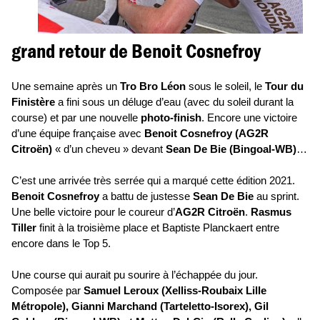
grand retour de Benoit Cosnefroy
Une semaine après un
Tro Bro Léon
sous le soleil, le
Tour du
Finistère
a fini sous un déluge d’eau (avec du soleil durant la
course) et par une nouvelle
photo-finish
. Encore une victoire
d’une équipe française avec
Benoit Cosnefroy (AG2R
Citroën)
« d’un cheveu » devant
Sean De Bie (Bingoal-WB)
…
C’est une arrivée très serrée qui a marqué cette édition 2021.
Benoit Cosnefroy
a battu de justesse
Sean De Bie
au sprint.
Une belle victoire pour le coureur d’
AG2R Citroën
.
Rasmus
Tiller
finit à la troisième place et Baptiste Planckaert entre
encore dans le Top 5.
Une course qui aurait pu sourire à l’échappée du jour.
Composée par
Samuel Leroux (Xelliss-Roubaix Lille
Métropole), Gianni Marchand (Tarteletto-Isorex), Gil