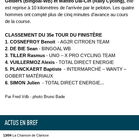
Gelders (Bingoal-WB) et Matteo Dal-Cin (Rally Cycling),
elle
est reprise à 10 kilomètres de l’arrivée par le peloton. Les quatre
hommes ont compté plus de cinq minutes d’avance au cours
de la course.
CLASSEMENT DU 35e TOUR DU FINISTÈRE
1
.
COSNEFROY Benoit
- AG2R CITROEN TEAM
2
.
DE BIE Sean
- BINGOAL WB
3
.
TILLER Rasmus
- UNO – X PRO CYCLING TEAM
4
.
VUILLERMOZ Alexis
- TOTAL DIRECT ENERGIE
5
.
PLANCKAERT Baptiste
- INTERMARCHÉ – WANTY –
GOBERT MATÉRIAUX
6
.
SIMON Julien
- TOTAL DIRECT ENERGIE...
Par Fred Vdb - photo Bruno Bade
ACTUS EN BREF
13/04
La Chanson de Clarisse