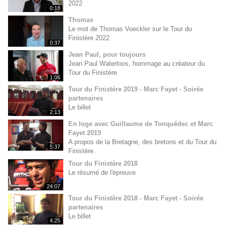
2022
0:18
Thomas
Le mot de Thomas Voeckler sur le Tour du
Finistère 2022
0:37
Jean Paul, pour toujours
Jean Paul Waterloos, hommage au créateur du
Tour du Finistère
1:06
Tour du Finistère 2019 - Marc Fayet - Soirée
partenaires
Le billet
2:13
En loge avec Guillaume de Tonquédec et Marc
Fayet 2019
A propos de la Bretagne, des bretons et du Tour du
5:37
Finistère.
Tour du Finistère 2018
Le résumé de l'épreuve
24:07
Tour du Finistère 2018 - Marc Fayet - Soirée
partenaires
Le billet
4:25