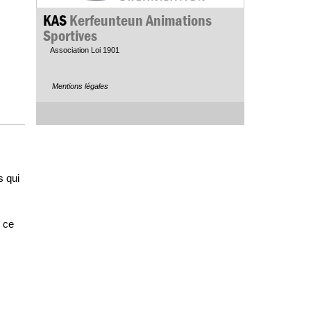
KAS
Kerfeunteun Animations
Sportives
Association Loi 1901
Mentions légales
s qui
r ce