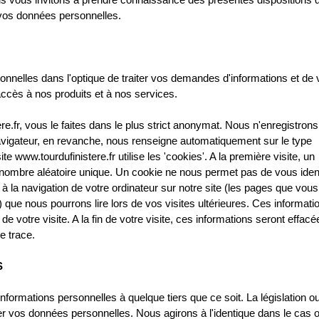
 vos données personnelles.
onnelles dans l'optique de traiter vos demandes d'informations et de
 accès à nos produits et à nos services.
e.fr, vous le faites dans le plus strict anonymat. Nous n'enregistrons
avigateur, en revanche, nous renseigne automatiquement sur le type
ite www.tourdufinistere.fr utilise les 'cookies'. A la première visite, un
n nombre aléatoire unique. Un cookie ne nous permet pas de vous identi
s à la navigation de votre ordinateur sur notre site (les pages que vou
.) que nous pourrons lire lors de vos visites ultérieures. Ces informati
de votre visite. A la fin de votre visite, ces informations seront effac
e trace.
S
rmations personnelles à quelque tiers que ce soit. La législation o
er vos données personnelles. Nous agirons à l'identique dans le cas 