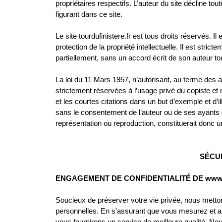
propriétaires respectifs. L’auteur du site décline 
figurant dans ce site.
Le site tourdufinistere.fr est tous droits réservés. Il 
protection de la propriété intellectuelle. Il est stri
partiellement, sans un accord écrit de son auteur tour
La loi du 11 Mars 1957, n’autorisant, au terme des ali
strictement réservées à l’usage privé du copiste et no
et les courtes citations dans un but d’exemple et d’ill
sans le consentement de l’auteur ou de ses ayants droi
représentation ou reproduction, constituerait donc 
SÉCUR
ENGAGEMENT DE CONFIDENTIALITÉ DE wwww.t
Soucieux de préserver votre vie privée, nous metton
personnelles. En s'assurant que vous mesurez et a
vous fournirons un service de meilleure qualité. No