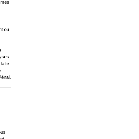
ammes
nt ou
s
lyses
faite
e
Pénal.
ous
ui