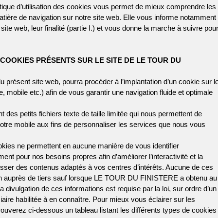
tique d’utilisation des cookies vous permet de mieux comprendre les
ière de navigation sur notre site web. Elle vous informe notamment
ite web, leur finalité (partie I.) et vous donne la marche à suivre pou
COOKIES PRÉSENTS SUR LE SITE DE LE TOUR DU
résent site web, pourra procéder à l’implantation d’un cookie sur l
e, mobile etc.) afin de vous garantir une navigation fluide et optimale
des petits fichiers texte de taille limitée qui nous permettent de
 votre mobile aux fins de personnaliser les services que nous vous
cookies ne permettent en aucune manière de vous identifier
ent pour nos besoins propres afin d’améliorer l’interactivité et la
esser des contenus adaptés à vos centres d’intérêts. Aucune de ces
tion auprès de tiers sauf lorsque LE TOUR DU FINISTERE a obtenu au
 divulgation de ces informations est requise par la loi, sur ordre d’un
ciaire habilitée à en connaître. Pour mieux vous éclairer sur les
trouverez ci-dessous un tableau listant les différents types de cookies