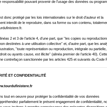
toute responsabilité pouvant provenir de l’usage des données ou progr
est donc protégé par les lois internationales sur le droit d’auteur et la
ctement interdit de le reproduire, dans sa forme ou son contenu, totaleme
dufinistere.fr.
néas 2 et 3 de l’article 4, d’une part, que ''les copies ou reproduction
n destinées à une utilisation collective'' et, d’autre part, que les ana
ustration, ''toute représentation ou reproduction, intégrale ou partielle, 
t ou ayants cause, est illicite'' (alinéa premier de l’article 40). Cett
une contrefaçon sanctionnée par les articles 425 et suivants du Code 
ITÉ ET CONFIDENTIALITÉ
ourdufinistere.fr
s tout en oeuvre pour protéger la confidentialité de vos données
ppréhendez parfaitement le présent engagement de confidentialité, n
us vous invitons à prendre connaissance des présentes dispositions q