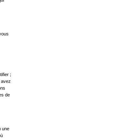
 vous
fier ;
s avez
ons
ées de
u une
où