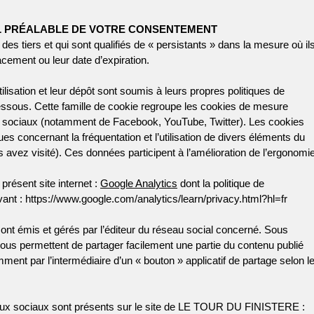
IL PRÉALABLE DE VOTRE CONSENTEMENT
s tiers et qui sont qualifiés de « persistants » dans la mesure où il
acement ou leur date d’expiration.
utilisation et leur dépôt sont soumis à leurs propres politiques de
-dessous. Cette famille de cookie regroupe les cookies de mesure
x sociaux (notamment de Facebook, YouTube, Twitter). Les cookies
es concernant la fréquentation et l’utilisation de divers éléments du
vez visité). Ces données participent à l’amélioration de l’ergonomi
 présent site internet :
Google Analytics
dont la politique de
suivant : https://www.google.com/analytics/learn/privacy.html?hl=fr
nt émis et gérés par l’éditeur du réseau social concerné. Sous
us permettent de partager facilement une partie du contenu publié
t par l’intermédiaire d’un « bouton » applicatif de partage selon l
aux sociaux sont présents sur le site de LE TOUR DU FINISTERE :