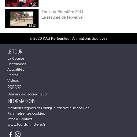
7:01
Tour du Finistère 2011
Le résumé de l'épreuve
13:31
© 2026 KAS Kerfeunteun Animations Sportives
LE TOUR
La Course
Partenaires
Actualités
Photos
Videos
PRESSE
Demande d'accréditation
INFORMATIONS
Mentions légales et Politique relative aux cookies
Paramétrer les cookies
Infos & Contact
www.tourdufinistere.fr