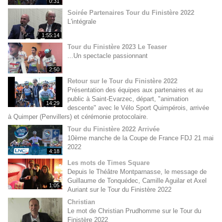
0:31
Soirée Partenaires Tour du Finistère 2022
L'intégrale
1:55:14
Tour du Finistère 2023 Le Teaser
...Un spectacle passionnant
2:50
Retour sur le Tour du Finistère 2022
Présentation des équipes aux partenaires et au
public à Saint-Evarzec, départ, "animation
14:29
descente" avec le Vélo Sport Quimpérois, arrivée
à Quimper (Penvillers) et cérémonie protocolaire.
Tour du Finistère 2022 Arrivée
10ème manche de la Coupe de France FDJ 21 mai
2022
4:18
Les mots de Times Square
Depuis le Théâtre Montparnasse, le message de
Guillaume de Tonquédec, Camille Aguilar et Axel
1:05
Auriant sur le Tour du Finistère 2022
Christian
Le mot de Christian Prudhomme sur le Tour du
Finistère 2022