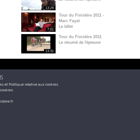
13:29
Tour du Finistère 2011 -
Marc Fayet
Le billet
7:01
Tour du Finistère 2011
Le résumé de l'épreuve
13:31
NS
s et Politique relative aux cookies
 cookies
stere.fr