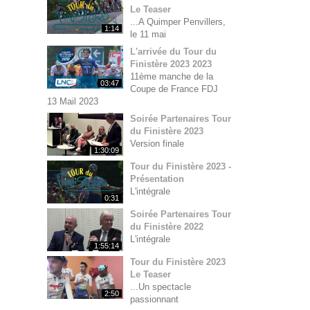
Le Teaser
...A Quimper Penvillers,
1:14
le 11 mai
L'arrivée du Tour du
Finistère 2023 2023
11ème manche de la
03:47
Coupe de France FDJ
13 Mail 2023
Soirée Partenaires Tour
du Finistère 2023
Version finale
1:30:09
Tour du Finistère 2023 -
Présentation
L'intégrale
0:31
Soirée Partenaires Tour
du Finistère 2022
L'intégrale
1:55:14
Tour du Finistère 2023
Le Teaser
...Un spectacle
2:50
passionnant