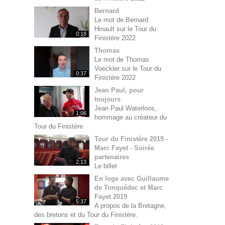
Bernard
Le mot de Bernard
Hinault sur le Tour du
0:18
Finistère 2022
Thomas
Le mot de Thomas
Voeckler sur le Tour du
0:37
Finistère 2022
Jean Paul, pour
toujours
Jean Paul Waterloos,
1:06
hommage au créateur du
Tour du Finistère
Tour du Finistère 2019 -
Marc Fayet - Soirée
partenaires
2:13
Le billet
En loge avec Guillaume
de Tonquédec et Marc
Fayet 2019
5:37
A propos de la Bretagne,
des bretons et du Tour du Finistère.