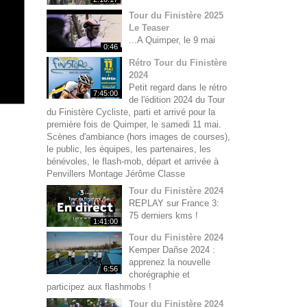
Tour du Finistère 2025
Le Teaser
...A Quimper, le 9 mai
0:46
Rétro Tour du Finistère
2024
Petit regard dans le rétro
7:45:00
de l'édition 2024 du Tour
du Finistère Cycliste, parti et arrivé pour la
première fois de Quimper, le samedi 11 mai.
Scènes d'ambiance (hors images de courses),
le public, les équipes, les partenaires, les
bénévoles, le flash-mob, départ et arrivée à
Penvillers Montage Jérôme Classe
Tour du Finistère 2024
REPLAY sur France 3:
75 derniers kms !
1:41:00
Tour du Finistère 2024
Kemper Dañse 2024 :
apprenez la nouvelle
6:56
chorégraphie et
participez aux flashmobs !
Tour du Finistère 2024