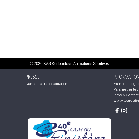
© 2026 KAS Kerfeunteun Animations Sportives
PRESSE
INFORMATIO
Demande d'accréditation
Mentions légale
Paramétrer les
Infos & Contact
www.tourdufini