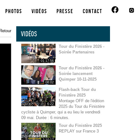
Photos
Vidéos
Presse
Contact
Retour
VIDÉOS
Tour du Finistère 2026 -
Soirée Partenaires
01:17:56
Tour du Finistère 2026 -
Soirée lancement
Quimper 10-11-2025
08:02
Flash-back Tour du
Finistère 2025
Montage OFF de l'édition
6:22
2025 du Tour du Finistère
cycliste à Quimper, qui a eu lieu le vendredi
09 mai. Durée : 6 minutes.
Tour du Finistère 2025
REPLAY sur France 3
2:10:17