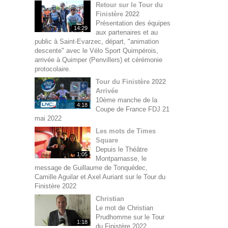
Retour sur le Tour du
Finistère 2022
Présentation des équipes
14:29
aux partenaires et au
public à Saint-Evarzec, départ, "animation
descente" avec le Vélo Sport Quimpérois,
arrivée à Quimper (Penvillers) et cérémonie
protocolaire.
Tour du Finistère 2022
Arrivée
10ème manche de la
4:18
Coupe de France FDJ 21
mai 2022
Les mots de Times
Square
Depuis le Théâtre
1:05
Montparnasse, le
message de Guillaume de Tonquédec,
Camille Aguilar et Axel Auriant sur le Tour du
Finistère 2022
Christian
Le mot de Christian
Prudhomme sur le Tour
1:18
du Finistère 2022