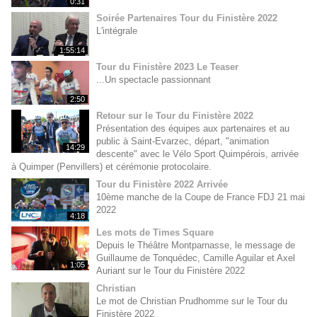
0:31
Soirée Partenaires Tour du Finistère 2022
L'intégrale
1:55:14
Tour du Finistère 2023 Le Teaser
...Un spectacle passionnant
2:50
Retour sur le Tour du Finistère 2022
Présentation des équipes aux partenaires et au
public à Saint-Evarzec, départ, "animation
14:29
descente" avec le Vélo Sport Quimpérois, arrivée
à Quimper (Penvillers) et cérémonie protocolaire.
Tour du Finistère 2022 Arrivée
10ème manche de la Coupe de France FDJ 21 mai
2022
4:18
Les mots de Times Square
Depuis le Théâtre Montparnasse, le message de
Guillaume de Tonquédec, Camille Aguilar et Axel
1:05
Auriant sur le Tour du Finistère 2022
Christian
Le mot de Christian Prudhomme sur le Tour du
Finistère 2022