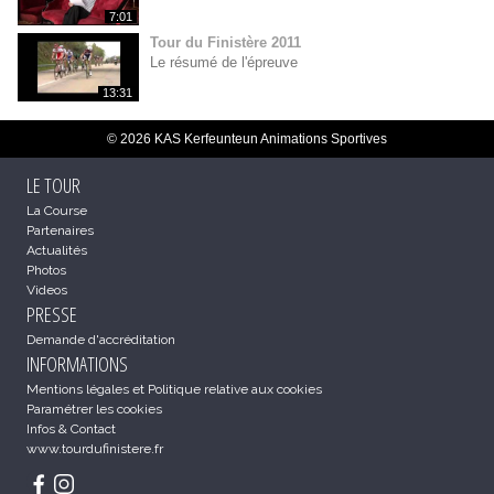
7:01
Tour du Finistère 2011
Le résumé de l'épreuve
13:31
© 2026 KAS Kerfeunteun Animations Sportives
LE TOUR
La Course
Partenaires
Actualités
Photos
Videos
PRESSE
Demande d'accréditation
INFORMATIONS
Mentions légales et Politique relative aux cookies
Paramétrer les cookies
Infos & Contact
www.tourdufinistere.fr