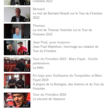
Finistère 2022
1:18
Bernard
Le mot de Bernard Hinault sur le Tour du Finistère
2022
0:18
Thomas
Le mot de Thomas Voeckler sur le Tour du
Finistère 2022
0:37
Jean Paul, pour toujours
Jean Paul Waterloos, hommage au créateur du
Tour du Finistère
1:06
Tour du Finistère 2019 - Marc Fayet - Soirée
partenaires
Le billet
2:13
En loge avec Guillaume de Tonquédec et Marc
Fayet 2019
A propos de la Bretagne, des bretons et du Tour du
5:37
Finistère.
Tour du Finistère 2018
Le résumé de l'épreuve
24:07