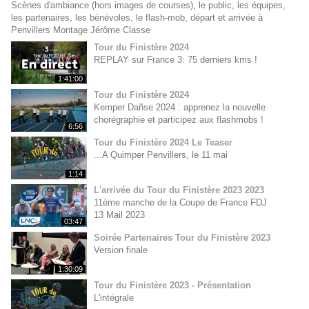
Scènes d'ambiance (hors images de courses), le public, les équipes,
les partenaires, les bénévoles, le flash-mob, départ et arrivée à
Penvillers Montage Jérôme Classe
Tour du Finistère 2024
REPLAY sur France 3: 75 derniers kms !
1:41:00
Tour du Finistère 2024
Kemper Dañse 2024 : apprenez la nouvelle
chorégraphie et participez aux flashmobs !
6:56
Tour du Finistère 2024 Le Teaser
...A Quimper Penvillers, le 11 mai
1:14
L'arrivée du Tour du Finistère 2023 2023
11ème manche de la Coupe de France FDJ
13 Mail 2023
03:47
Soirée Partenaires Tour du Finistère 2023
Version finale
1:30:09
Tour du Finistère 2023 - Présentation
L'intégrale