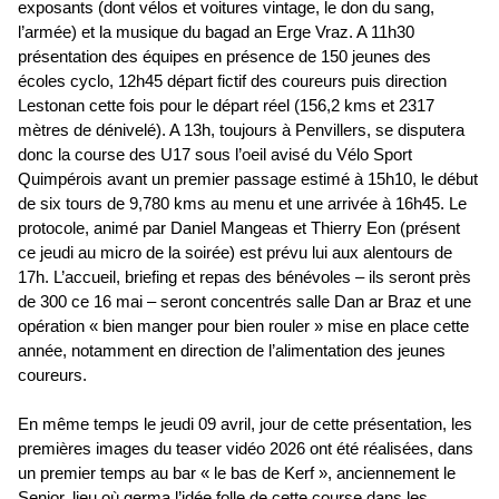
exposants (dont vélos et voitures vintage, le don du sang,
l’armée) et la musique du bagad an Erge Vraz. A 11h30
présentation des équipes en présence de 150 jeunes des
écoles cyclo, 12h45 départ fictif des coureurs puis direction
Lestonan cette fois pour le départ réel (156,2 kms et 2317
mètres de dénivelé). A 13h, toujours à Penvillers, se disputera
donc la course des U17 sous l’oeil avisé du Vélo Sport
Quimpérois avant un premier passage estimé à 15h10, le début
de six tours de 9,780 kms au menu et une arrivée à 16h45. Le
protocole, animé par Daniel Mangeas et Thierry Eon (présent
ce jeudi au micro de la soirée) est prévu lui aux alentours de
17h. L’accueil, briefing et repas des bénévoles – ils seront près
de 300 ce 16 mai – seront concentrés salle Dan ar Braz et une
opération « bien manger pour bien rouler » mise en place cette
année, notamment en direction de l’alimentation des jeunes
coureurs.
En même temps le jeudi 09 avril, jour de cette présentation, les
premières images du teaser vidéo 2026 ont été réalisées, dans
un premier temps au bar « le bas de Kerf », anciennement le
Senior, lieu où germa l’idée folle de cette course dans les