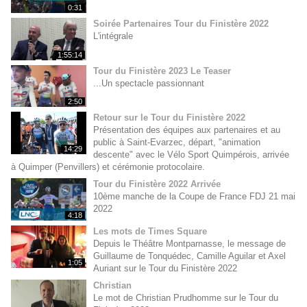
0:31
Soirée Partenaires Tour du Finistère 2022
L'intégrale
1:55:14
Tour du Finistère 2023 Le Teaser
...Un spectacle passionnant
2:50
Retour sur le Tour du Finistère 2022
Présentation des équipes aux partenaires et au
public à Saint-Evarzec, départ, "animation
14:29
descente" avec le Vélo Sport Quimpérois, arrivée
à Quimper (Penvillers) et cérémonie protocolaire.
Tour du Finistère 2022 Arrivée
10ème manche de la Coupe de France FDJ 21 mai
2022
4:18
Les mots de Times Square
Depuis le Théâtre Montparnasse, le message de
Guillaume de Tonquédec, Camille Aguilar et Axel
1:05
Auriant sur le Tour du Finistère 2022
Christian
Le mot de Christian Prudhomme sur le Tour du