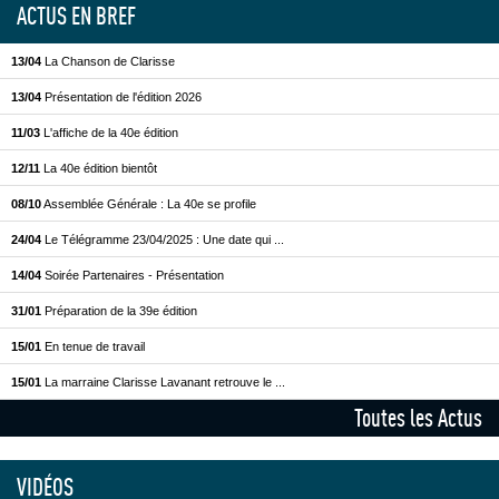
ACTUS EN BREF
13/04
La Chanson de Clarisse
13/04
Présentation de l'édition 2026
11/03
L'affiche de la 40e édition
12/11
La 40e édition bientôt
08/10
Assemblée Générale : La 40e se profile
24/04
Le Télégramme 23/04/2025 : Une date qui ...
14/04
Soirée Partenaires - Présentation
31/01
Préparation de la 39e édition
15/01
En tenue de travail
15/01
La marraine Clarisse Lavanant retrouve le ...
Toutes les Actus
VIDÉOS