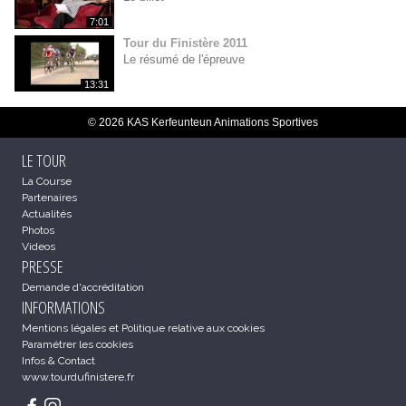
7:01
Tour du Finistère 2011
Le résumé de l'épreuve
13:31
© 2026 KAS Kerfeunteun Animations Sportives
LE TOUR
La Course
Partenaires
Actualités
Photos
Videos
PRESSE
Demande d'accréditation
INFORMATIONS
Mentions légales et Politique relative aux cookies
Paramétrer les cookies
Infos & Contact
www.tourdufinistere.fr