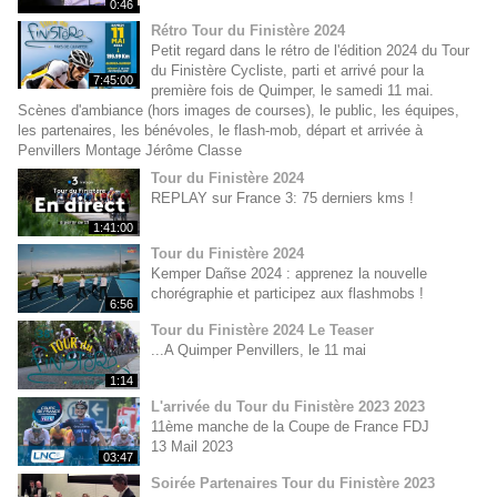
0:46
Rétro Tour du Finistère 2024
Petit regard dans le rétro de l'édition 2024 du Tour
du Finistère Cycliste, parti et arrivé pour la
7:45:00
première fois de Quimper, le samedi 11 mai.
Scènes d'ambiance (hors images de courses), le public, les équipes,
les partenaires, les bénévoles, le flash-mob, départ et arrivée à
Penvillers Montage Jérôme Classe
Tour du Finistère 2024
REPLAY sur France 3: 75 derniers kms !
1:41:00
Tour du Finistère 2024
Kemper Dañse 2024 : apprenez la nouvelle
chorégraphie et participez aux flashmobs !
6:56
Tour du Finistère 2024 Le Teaser
...A Quimper Penvillers, le 11 mai
1:14
L'arrivée du Tour du Finistère 2023 2023
11ème manche de la Coupe de France FDJ
13 Mail 2023
03:47
Soirée Partenaires Tour du Finistère 2023