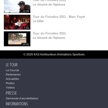
Tour du Finistère 2012
Le résumé de l'épreuve
13:29
Tour du Finistère 2011 - Marc Fayet
Le billet
7:01
Tour du Finistère 2011
Le résumé de l'épreuve
13:31
© 2026 KAS Kerfeunteun Animations Sportives
LE TOUR
La Course
Partenaires
Actualités
Photos
Videos
PRESSE
Demande d'accréditation
INFORMATIONS