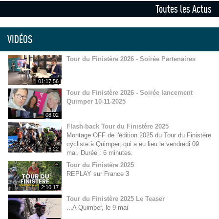
Toutes les Actus
VIDÉOS
Tour du Finistère 2026 - Soirée Partenaires
01:17:56
Tour du Finistère 2026 - Soirée lancement
Quimper 10-11-2025
08:02
Flash-back Tour du Finistère 2025
Montage OFF de l'édition 2025 du Tour du Finistère
cycliste à Quimper, qui a eu lieu le vendredi 09
6:22
mai. Durée : 6 minutes.
Tour du Finistère 2025
REPLAY sur France 3
2:10:17
Tour du Finistère 2025 Le Teaser
...A Quimper, le 9 mai