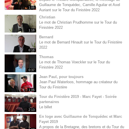
Guillaume de Tonquédec, Camille Aguilar et Axel
1:05
Auriant sur le Tour du Finistère 2022
Christian
Le mot de Christian Prudhomme sur le Tour du
Finistère 2022
1:18
Bernard
Le mot de Bernard Hinault sur le Tour du Finistère
2022
0:18
Thomas
Le mot de Thomas Voeckler sur le Tour du
Finistère 2022
0:37
Jean Paul, pour toujours
Jean Paul Waterloos, hommage au créateur du
Tour du Finistère
1:06
Tour du Finistère 2019 - Marc Fayet - Soirée
partenaires
Le billet
2:13
En loge avec Guillaume de Tonquédec et Marc
Fayet 2019
A propos de la Bretagne, des bretons et du Tour du