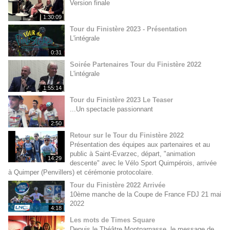
Version finale
1:30:09
Tour du Finistère 2023 - Présentation
L'intégrale
0:31
Soirée Partenaires Tour du Finistère 2022
L'intégrale
1:55:14
Tour du Finistère 2023 Le Teaser
...Un spectacle passionnant
2:50
Retour sur le Tour du Finistère 2022
Présentation des équipes aux partenaires et au
public à Saint-Evarzec, départ, "animation
14:29
descente" avec le Vélo Sport Quimpérois, arrivée
à Quimper (Penvillers) et cérémonie protocolaire.
Tour du Finistère 2022 Arrivée
10ème manche de la Coupe de France FDJ 21 mai
2022
4:18
Les mots de Times Square
Depuis le Théâtre Montparnasse, le message de